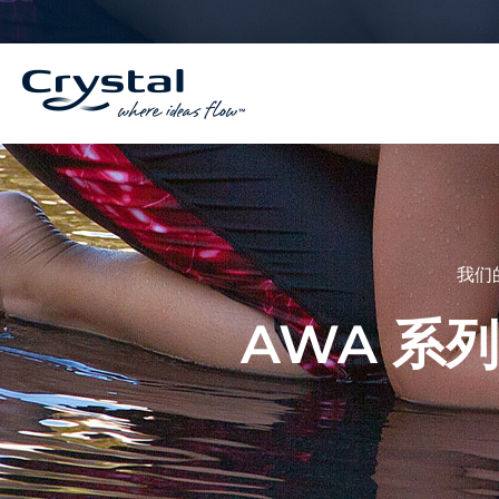
跳
内
至
容
内
容
我们
AWA 系列