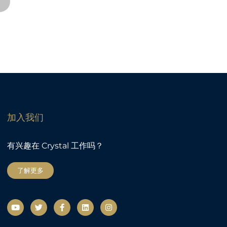
加入我们
有兴趣在 Crystal 工作吗？
了解更多
视
微
F
L
社
频
博
a
i
交
c
n
网
e
k
络
b
e