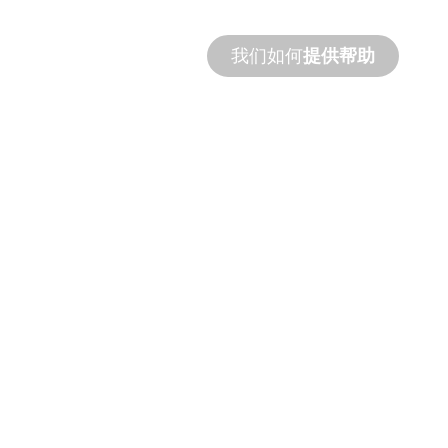
您的设计和性能需求。
我们如何
提供帮助
产品和技术
支持
我们支持您和您的水景项目。我们提供产品
支持和快速周转服务，并提供现场和远程服
务。