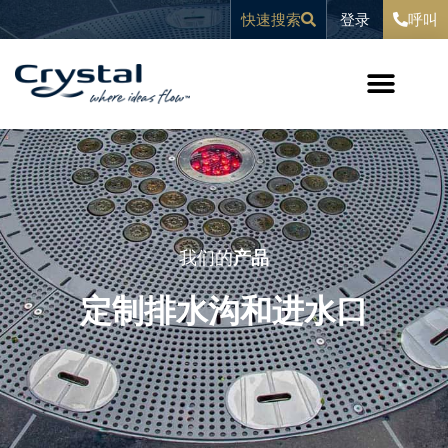
跳
内
登录
快速搜索
呼叫
至
容
内
容
我们的工作
我们的
产品
定制排水沟和进水口