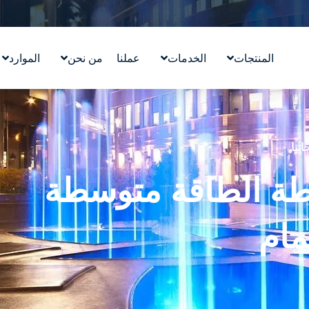
المنتجات
الخدمات
عملنا
من نحن
الموارد
تصميم معالم مائية
قصتنا
التعليم
ووترلاب ™WATERLAB
قيمنا
المدونة
المنتج والدعم الفني
تعرّف على الفريق
في الأخب
اتنا
الوظائف
LE متوسطة الطاقة متوسطة
مام