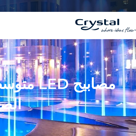
خطي
المحتوى
لى
لمحتوى
منتج
مصابيح D
الص