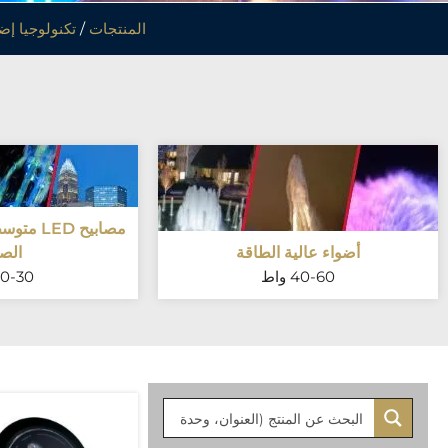
المنتجات
/
تكنولوجيا إضاءة
مصابيح D
أضواء عالية الطاقة
الص
40-60 واط
20-30 وا