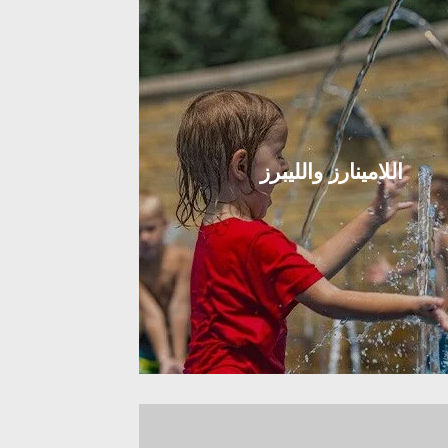
اللامينارز والليبرز