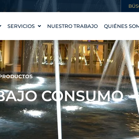
BÚS
SERVICIOS
NUESTRO TRABAJO
QUIÉNES SO
DISEÑO DE FUENTES
NUESTRA HI
WATERLAB™
NUESTROS 
PRODUCTOS Y
CONOCE AL
ASISTENCIA TÉCNICA
CARRERAS
PRODUCTOS
PROFESION
 BAJO CONSUMO