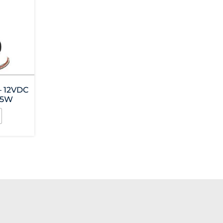
– 12VDC
 5W