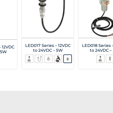
LED017 Series – 12VDC
LED018 Series 
– 12VDC
to 24VDC – 5W
to 24VDC –
15W