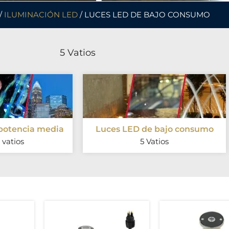
/
ILUMINACIÓN LED
/ LUCES LED DE BAJO CONSUMO
5 Vatios
potencia media
Luces LED de bajo consumo
 vatios
5 Vatios