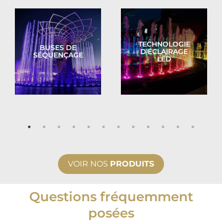
TECHNOLOGIE
BUSES DE
D'ÉCLAIRAGE
SÉQUENÇAGE
LED
VOIR NOS
PRODUITS
Questions fréquemment
posées