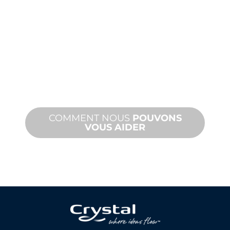
ET
ASSISTANCE
TECHNIQUE
Nous vous soutenons, vous et votre
projet d'aménagement aquatique.
Nous offrons une assistance produit
avec des délais d'exécution rapides et
des services sur site et à distance.
COMMENT NOUS
POUVONS
VOUS AIDER