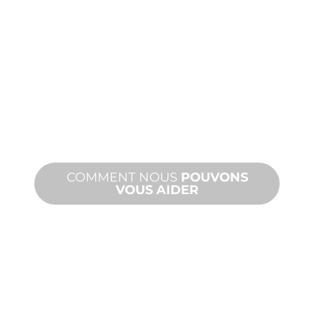
FABRICATION
SUR
MESURE
De la conception à la mise en service,
des innovations de produits nouveaux
et personnalisés pour répondre à vos
besoins en matière de conception et
de performance.
COMMENT NOUS
POUVONS
VOUS AIDER
PRODUITS