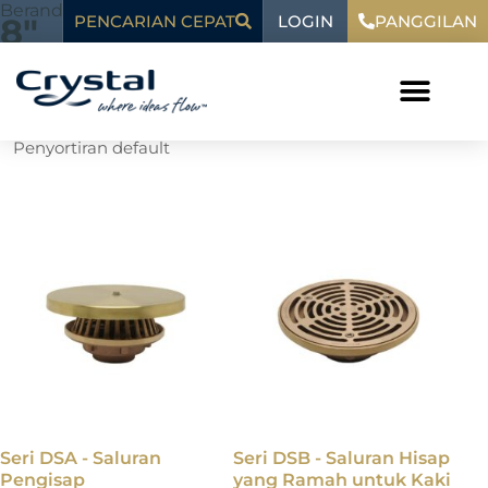
Loncat
Beranda
"
8"
LOGIN
konten
8"
PENCARIAN CEPAT
PANGGILAN
ke
konten
Menampilkan semua 4 hasil
Seri DSA - Saluran
Seri DSB - Saluran Hisap
Pengisap
yang Ramah untuk Kaki