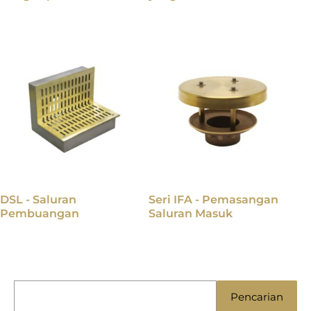
DSL - Saluran
Seri IFA - Pemasangan
Pembuangan
Saluran Masuk
C
Pencarian
a