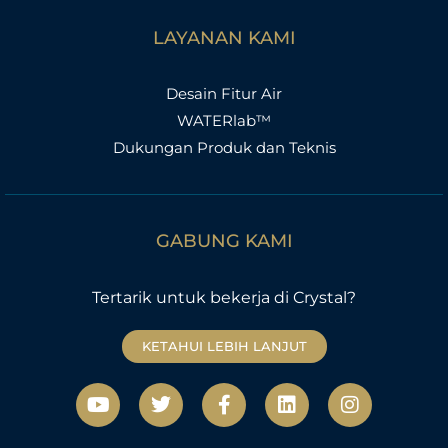
LAYANAN KAMI
Desain Fitur Air
WATERlab™
Dukungan Produk dan Teknis
GABUNG KAMI
Tertarik untuk bekerja di Crystal?
KETAHUI LEBIH LANJUT
Y
T
F
L
I
o
w
a
i
n
u
i
c
n
s