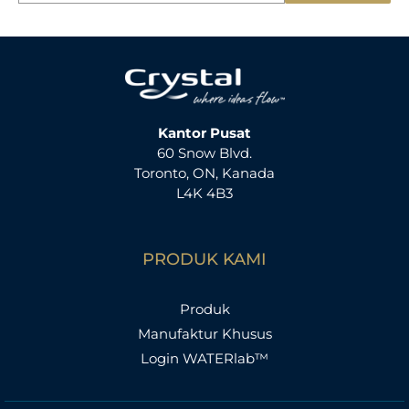
r
i
:
Kantor Pusat
60 Snow Blvd.
Toronto, ON, Kanada
L4K 4B3
PRODUK KAMI
Produk
Manufaktur Khusus
Login WATERlab™