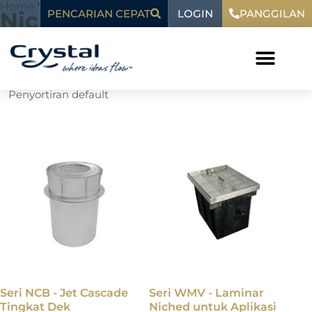
Loncat
Home
"
Ceruk
LOGIN
konten
Niche
PENCARIAN CEPAT
PANGGILAN
ke
konten
Menampilkan semua 5 hasil
Seri NCB - Jet Cascade
Seri WMV - Laminar
Tingkat Dek
Niched untuk Aplikasi