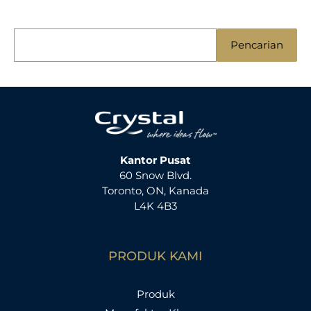
C
Pencarian
a
r
i
:
Kantor Pusat
60 Snow Blvd.
Toronto, ON, Kanada
L4K 4B3
PRODUK KAMI
Produk