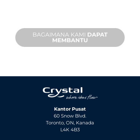
penyelesaian yang cepat dengan
layanan di tempat dan jarak jauh yang
tersedia.
BAGAIMANA KAMI
DAPAT
MEMBANTU
Kantor Pusat
60 Snow Blvd.
Toronto, ON, Kanada
L4K 4B3