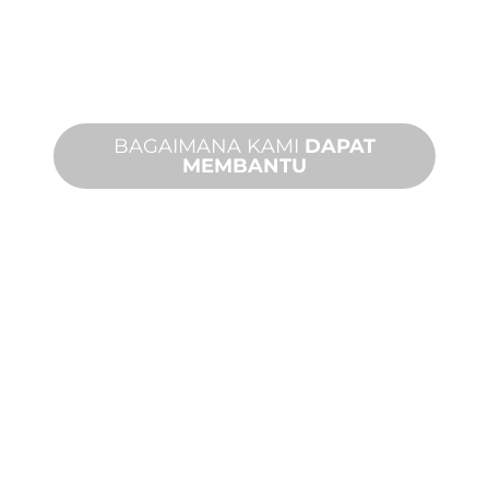
Dari konsep hingga komisioning,
inovasi produk baru dan khusus untuk
memenuhi kebutuhan desain dan
kinerja Anda.
BAGAIMANA KAMI
DAPAT
MEMBANTU
DUKUNGAN
PRODUK DAN
TEKNIS
Kami mendukung Anda dan proyek
fitur air Anda. Kami menawarkan
dukungan produk dengan waktu