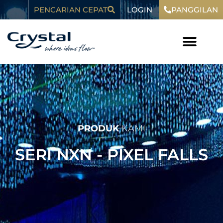
Loncat
LOGIN
konten
PENCARIAN CEPAT
PANGGILAN
ke
konten
PRODUK
KAMI
SERI NXN - PIXEL FALLS