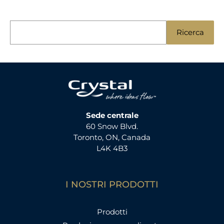
R
Ricerca
i
c
e
r
c
a
Sede centrale
60 Snow Blvd.
p
Toronto, ON, Canada
e
L4K 4B3
r
:
I NOSTRI PRODOTTI
Prodotti