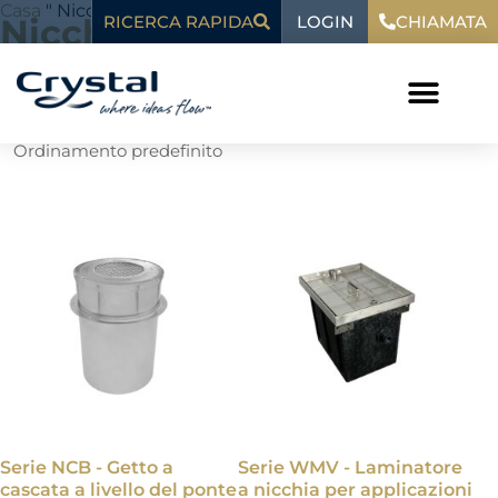
Vai
contenuto
Casa
"
Nicchia
LOGIN
Nicchia
RICERCA RAPIDA
CHIAMATA
al
contenuto
Mostra tutti i 5 risultati
Serie NCB - Getto a
Serie WMV - Laminatore
cascata a livello del ponte
a nicchia per applicazioni