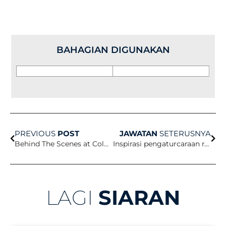
BAHAGIAN DIGUNAKAN
Prev
Set
PREVIOUS
POST
JAWATAN
SETERUSNYA
Behind The Scenes at Columbia University
Inspirasi pengaturcaraan rancangan baharu
LAGI
SIARAN