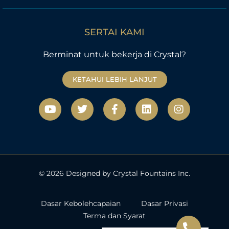
SERTAI KAMI
Berminat untuk bekerja di Crystal?
KETAHUI LEBIH LANJUT
Y
T
F
L
I
o
w
a
i
n
u
i
c
n
s
t
t
e
k
t
u
t
b
e
a
b
e
o
d
g
e
r
o
i
r
k
n
a
© 2026 Designed by Crystal Fountains Inc.
-
m
f
Dasar Kebolehcapaian
Dasar Privasi
Terma dan Syarat