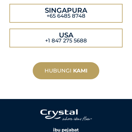
SINGAPURA
+65 6485 8748
USA
+1 847 275 5688
HUBUNGI
KAMI
ibu pejabat