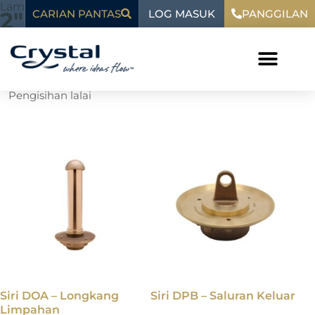
Langkau
kandungan
Laman Utama
»
2"
LOG MASUK
2"
CARIAN PANTAS
PANGGILAN
ke
kandungan
Menunjukkan kesemua 8 keputusan
Siri DOA – Longkang
Siri DPB – Saluran Keluar
Limpahan