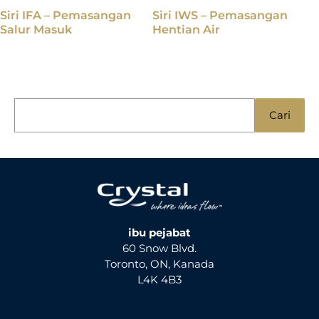
Siri IFA – Pemasangan
Siri IWS – Pemasangan
Salur Masuk
Hentian Air
C
Cari
a
r
i
u
n
t
ibu pejabat
60 Snow Blvd.
u
Toronto, ON, Kanada
k
L4K 4B3
: