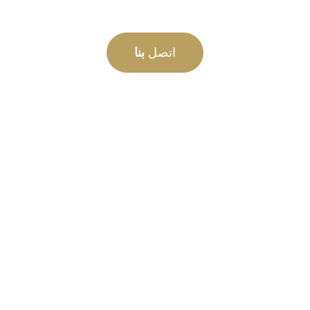
اتصل
بنا
التصنيع
حسب الطلب
من المفهوم إلى التشغيل التجريبي، ابتكارات
المنتجات الجديدة والمخصصة لتلبية احتياجاتك من