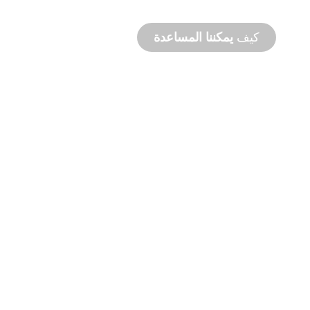
التصميم والأداء.
كيف
يمكننا المساعدة
دعم
المنتج
والدعم
الفني
نحن ندعمك وندعم مشروعك المائي. نحن نقدم
دعمًا للمنتج مع سرعة إنجاز المشروع مع توفر
خدمات في الموقع وعن بُعد.