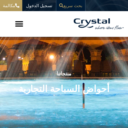
خطي
تسجيل الدخول
المحتوى
بحث سريع
مكالمة
لى
لمحتوى
منتجاتنا
أحواض السباحة التجارية