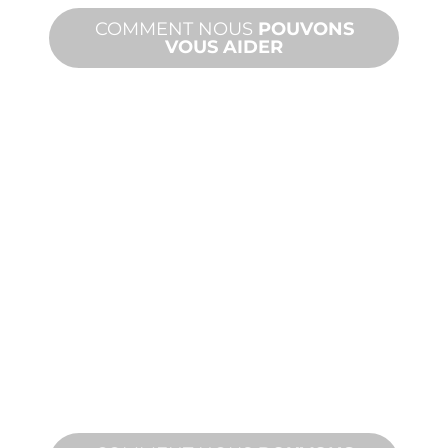
COMMENT NOUS
POUVONS
VOUS AIDER
PRODUITS
ET
ASSISTANCE
TECHNIQUE
Nous vous soutenons, vous et votre
projet d'aménagement aquatique.
Nous offrons une assistance produit
avec des délais d'exécution rapides et
des services sur site et à distance.