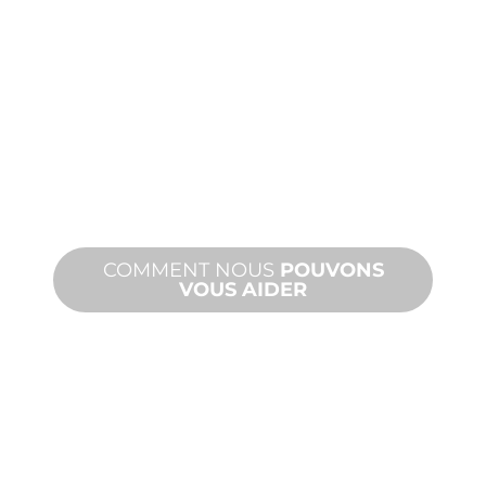
FABRICATION
SUR
MESURE
De la conception à la mise en service,
des innovations de produits nouveaux
et personnalisés pour répondre à vos
besoins en matière de conception et
de performance.
COMMENT NOUS
POUVONS
VOUS AIDER
PRODUITS