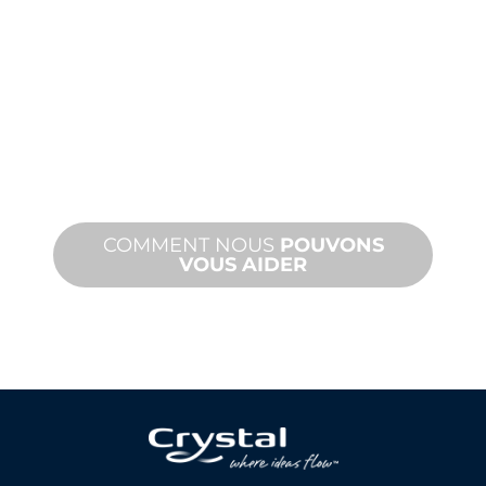
ET
ASSISTANCE
TECHNIQUE
Nous vous soutenons, vous et votre
projet d'aménagement aquatique.
Nous offrons une assistance produit
avec des délais d'exécution rapides et
des services sur site et à distance.
COMMENT NOUS
POUVONS
VOUS AIDER