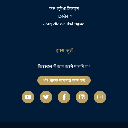
जल सुविधा डिजाइन
वाटरलैब™
उत्पाद और तकनीकी सहायता
हमसे जुड़ें
क्रिस्टल में काम करने में रुचि है?
और अधिक जानकारी प्राप्त करें
यू
ट्वि
फे
L
I
ट्यू
ट
स
i
n
ब
र
बु
n
s
क
k
t
-
e
a
ए
d
g
फ
i
r