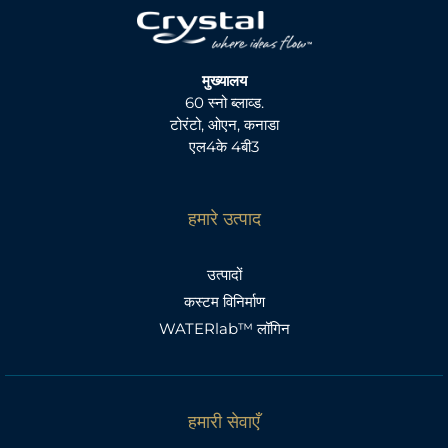
मुख्यालय
60 स्नो ब्लाव्ड.
टोरंटो, ओएन, कनाडा
एल4के 4बी3
हमारे उत्पाद
उत्पादों
कस्टम विनिर्माण
WATERlab™ लॉगिन
हमारी सेवाएँ