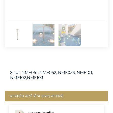
SKU :
NMF051, NMF052, NMF053, NMF101,
NMF102,NMF103
डाउनलोड करने योग्य उत्पाद जानकारी