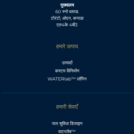
मुख्यालय
60 स्नो ब्लाव्ड.
टोरंटो, ओएन, कनाडा
एल4के 4बी3
हमारे उत्पाद
उत्पादों
कस्टम विनिर्माण
WATERlab™ लॉगिन
हमारी सेवाएँ
जल सुविधा डिजाइन
वाटरलैब™