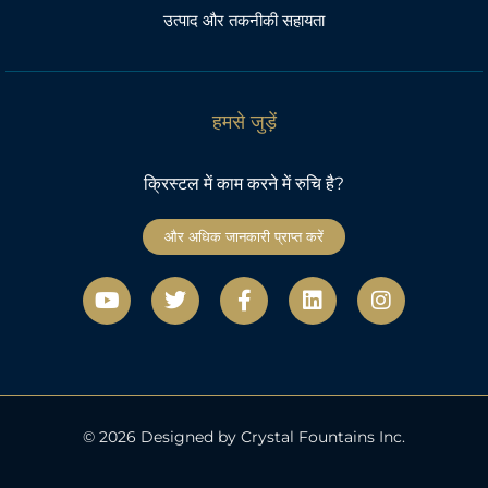
उत्पाद और तकनीकी सहायता
हमसे जुड़ें
क्रिस्टल में काम करने में रुचि है?
और अधिक जानकारी प्राप्त करें
यू
ट्वि
फे
L
I
ट्यू
ट
स
i
n
ब
र
बु
n
s
क
k
t
-
e
a
ए
d
g
फ
i
r
n
a
© 2026 Designed by Crystal Fountains Inc.
m