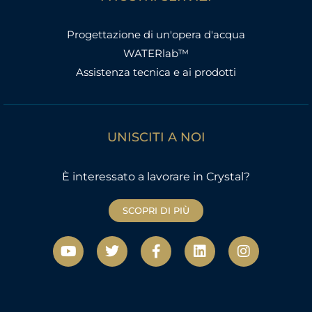
Progettazione di un'opera d'acqua
WATERlab™
Assistenza tecnica e ai prodotti
UNISCITI A NOI
È interessato a lavorare in Crystal?
SCOPRI DI PIÙ
Y
T
F
L
I
o
w
a
i
n
u
i
c
n
s
t
t
e
k
t
u
t
b
e
a
b
e
o
d
g