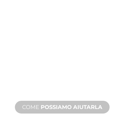
PRODUZIONE
PERSONALIZZATA
Dall'ideazione alla messa in servizio,
innovazioni di prodotto nuove e
personalizzate per soddisfare le sue
esigenze di design e prestazioni.
COME
POSSIAMO AIUTARLA