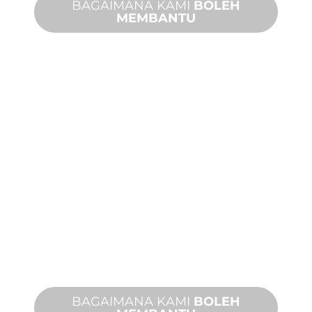
BAGAIMANA KAMI
BOLEH
MEMBANTU
PRODUK DAN
TEKNIKAL
SOKONGAN
Kami berdiri di belakang anda dan
projek ciri air anda. Kami menawarkan
sokongan produk dengan masa
penyelesaian yang cepat dengan
kedua-dua perkhidmatan di tapak dan
jauh tersedia.
BAGAIMANA KAMI
BOLEH