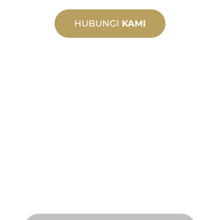
HUBUNGI
KAMI
PEMBUATAN
TERSUAI
Daripada konsep kepada
pentauliahan, inovasi produk baharu
dan tersuai untuk memenuhi
keperluan reka bentuk dan prestasi
anda.