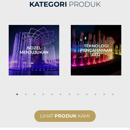
KATEGORI
PRODUK
TEKNOLOGI
NOZEL
PENCAHAYAAN
MENJUJUKAN
LED
LIHAT
PRODUK
KAMI