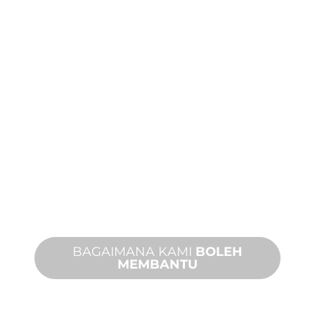
PEMBUATAN
TERSUAI
Daripada konsep kepada
pentauliahan, inovasi produk baharu
dan tersuai untuk memenuhi
keperluan reka bentuk dan prestasi
anda.
BAGAIMANA KAMI
BOLEH
MEMBANTU