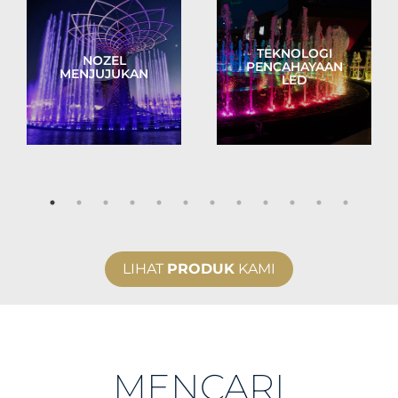
TEKNOLOGI
NOZEL
PENCAHAYAAN
MENJUJUKAN
LED
LIHAT
PRODUK
KAMI
MENCARI