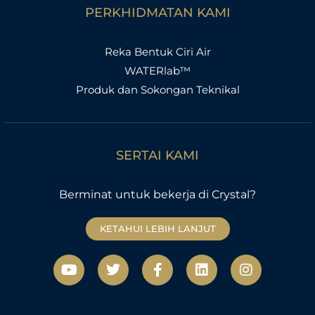
PERKHIDMATAN KAMI
Reka Bentuk Ciri Air
WATERlab™
Produk dan Sokongan Teknikal
SERTAI KAMI
Berminat untuk bekerja di Crystal?
KETAHUI LEBIH LANJUT
Y
T
F
L
I
o
w
a
i
n
u
i
c
n
s
t
t
e
k
t