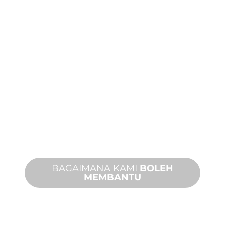
PRODUK DAN
TEKNIKAL
SOKONGAN
Kami berdiri di belakang anda dan
projek ciri air anda. Kami menawarkan
sokongan produk dengan masa
penyelesaian yang cepat dengan
kedua-dua perkhidmatan di tapak dan
jauh tersedia.
BAGAIMANA KAMI
BOLEH
MEMBANTU