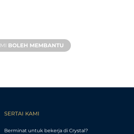
akang anda dan projek ciri air anda.
 sokongan produk dengan masa
 cepat dengan kedua-dua
pak dan jauh tersedia.
AMI
BOLEH MEMBANTU
SERTAI KAMI
Berminat untuk bekerja di Crystal?