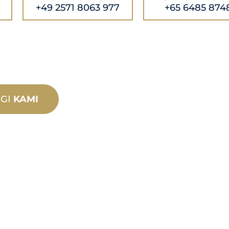
+49 2571 8063 977
+65 6485 874
GI
KAMI
PRODU
TEKNIK
SOKON