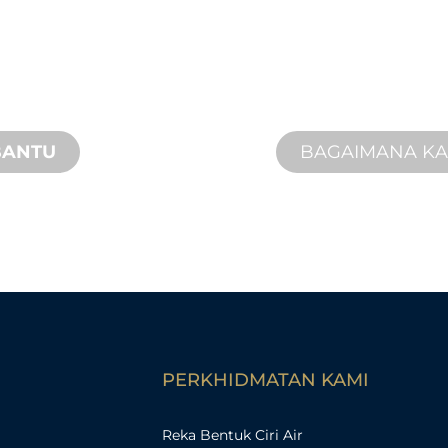
Kami berdiri di bel
n, inovasi produk
Kami menawarkan
 keperluan reka
penyelesaian yang
perkhidmatan di ta
BANTU
BAGAIMANA K
PERKHIDMATAN KAMI
Reka Bentuk Ciri Air