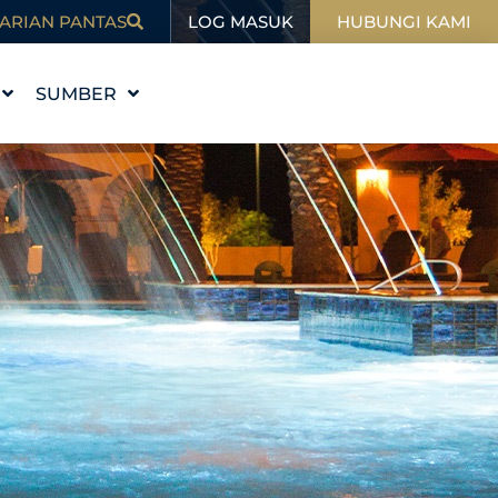
LOG MASUK
ARIAN PANTAS
HUBUNGI KAMI
SUMBER
I
PENDIDIKAN
BLOG
SUKAN
DALAM BERITA