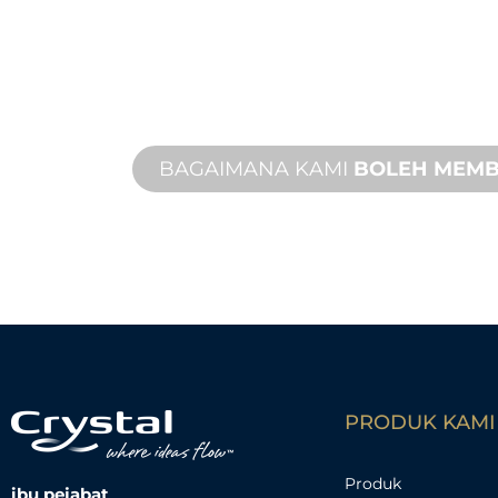
TERSUAI
Daripada konsep kepada pentauliaha
baharu dan tersuai untuk memenuhi
bentuk dan prestasi anda.
BAGAIMANA KAMI
BOLEH MEM
PRODUK KAMI
Produk
ibu pejabat