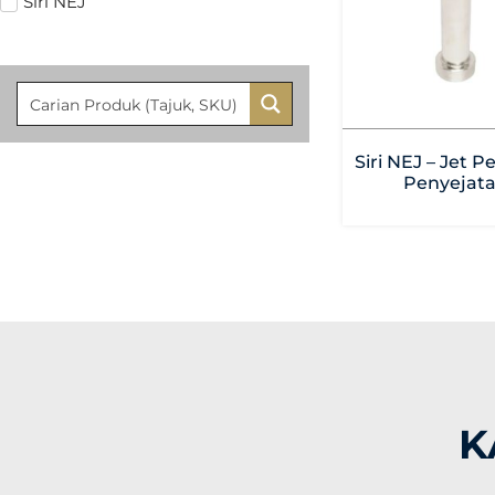
Siri NEJ
Siri NEJ – Jet 
Penyejat
K