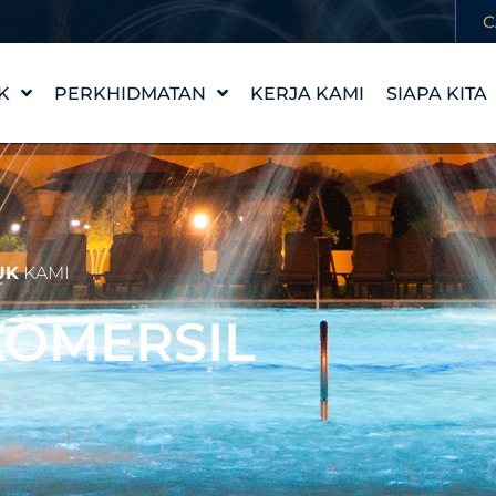
C
K
PERKHIDMATAN
KERJA KAMI
SIAPA KITA
REKA BENTUK CIRI AIR
KISAH KAM
WATERLAB™
NILAI KAMI
PRODUK DAN
TEMUI PA
SOKONGAN TEKNIKAL
KERJAYA
UK
KAMI
KOMERSIL