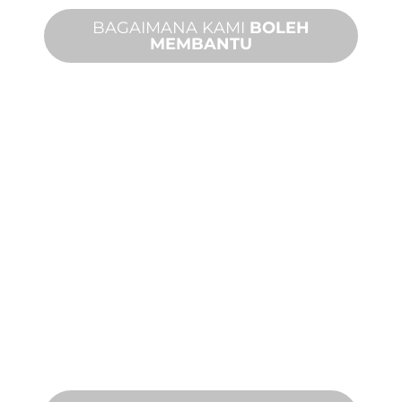
BAGAIMANA KAMI
BOLEH
MEMBANTU
PRODUK DAN
TEKNIKAL
SOKONGAN
Kami berdiri di belakang anda dan
projek ciri air anda. Kami menawarkan
sokongan produk dengan masa
penyelesaian yang cepat dengan
kedua-dua perkhidmatan di tapak dan
jauh tersedia.