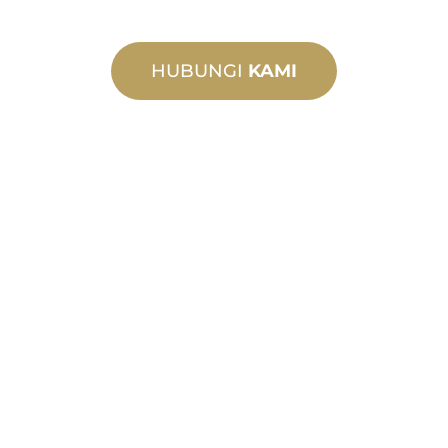
HUBUNGI
KAMI
PEMBUATAN
TERSUAI
Daripada konsep kepada
pentauliahan, inovasi produk baharu
dan tersuai untuk memenuhi
keperluan reka bentuk dan prestasi
anda.