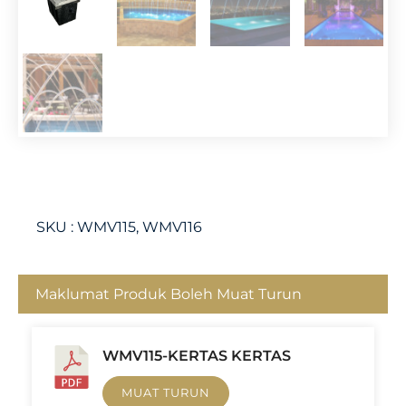
SKU :
WMV115, WMV116
Maklumat Produk Boleh Muat Turun
WMV115-KERTAS KERTAS
MUAT TURUN