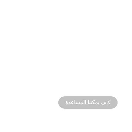
التصنيع
حسب الطلب
من المفهوم إلى التشغيل التجريبي، ابتكارات
المنتجات الجديدة والمخصصة لتلبية احتياجاتك من
التصميم والأداء.
كيف
يمكننا المساعدة