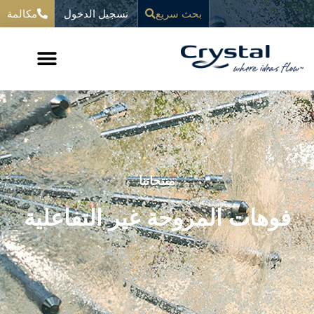
خطي
تسجيل الدخول
المحتوى
بحث سريع
مكالمة
لى
لمحتوى
منتجاتنا
فوهات المروحة غير التفاعلية