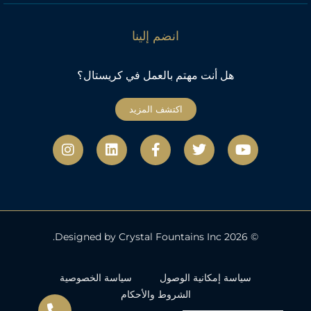
انضم إلينا
هل أنت مهتم بالعمل في كريستال؟
اكتشف المزيد
ي
ت
ف
ل
ا
و
و
ي
ي
ن
ت
ي
س
ن
س
ي
ت
ب
ك
ت
و
ر
و
د
ج
ب
ك
إ
ر
-
ن
ا
ف
م
© 2026 Designed by Crystal Fountains Inc.
سياسة إمكانية الوصول
سياسة الخصوصية
الشروط والأحكام