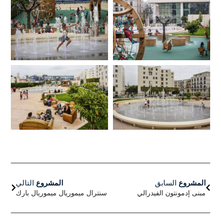
السابق
التالي
المشروع
السابق
المشروع
التالي
مبنى إدمونتون الفيدرالي
سنترال ميموريال ميموريال بارك