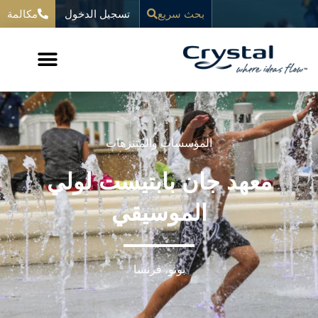
خطي
تسجيل الدخول
المحتوى
بحث سريع
مكالمة
لى
لمحتوى
المؤسسات
والمتنزهات
معهد جان بابتيست لولي
الموسيقي
بوتو، فرنسا