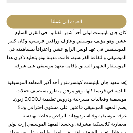
العودة إلى
عملنا
كان جان بابتيست لولي أحد أشهر الفنانين في القرن السابع
عشر، وهو مؤلف موسيقي وعازف وراقص فرنسي، وكان كبير
الموسيقيين في عهد لويس الرابع عشر. واعترافاً بمساهمته في
الموسيقى والثقافة الفرنسية، قامت مدينة بوتو بتخليد ذكرى هذا
الموسيقار الشهير السابق بإقامة معهد موسيقي على شرفه.
يُعد معهد جان بابتيست كونسرفتوار أحد أكبر المعاهد الموسيقية
البلدية في فرنسا كلها، وهو مرفق متطور يستضيف حفلات
موسيقية وفعاليات مسرحية ودروس تعليمية لـ3,000 زبون.
يضم المعهد الموسيقي قاعتين على مستوى احترافي و50
غرفة موسيقية و4 استوديوهات للرقص محاطة بهندسة
معمارية كلاسيكية مشرقة، ويجسد المعهد الموسيقي إرث لولي
من خلال تعزيز الشغف الفني في العمل واللعب على حد سواء.