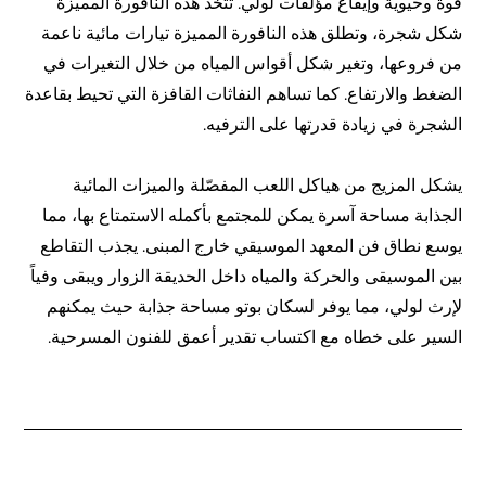
قوة وحيوية وإيقاع مؤلفات لولي. تتخذ هذه النافورة المميزة
شكل شجرة، وتطلق هذه النافورة المميزة تيارات مائية ناعمة
من فروعها، وتغير شكل أقواس المياه من خلال التغيرات في
الضغط والارتفاع. كما تساهم النفاثات القافزة التي تحيط بقاعدة
الشجرة في زيادة قدرتها على الترفيه.
يشكل المزيج من هياكل اللعب المفصّلة والميزات المائية
الجذابة مساحة آسرة يمكن للمجتمع بأكمله الاستمتاع بها، مما
يوسع نطاق فن المعهد الموسيقي خارج المبنى. يجذب التقاطع
بين الموسيقى والحركة والمياه داخل الحديقة الزوار ويبقى وفياً
لإرث لولي، مما يوفر لسكان بوتو مساحة جذابة حيث يمكنهم
السير على خطاه مع اكتساب تقدير أعمق للفنون المسرحية.