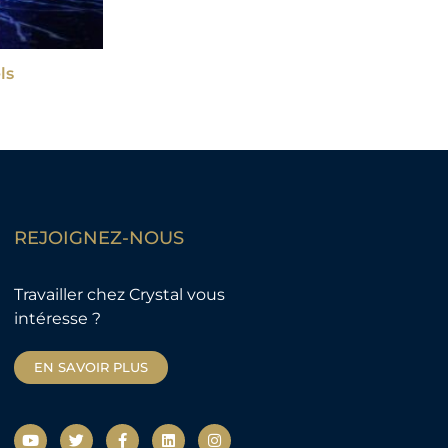
ls
REJOIGNEZ-NOUS
Travailler chez Crystal vous
intéresse ?
EN SAVOIR PLUS
Y
T
F
L
I
o
w
a
i
n
u
i
c
n
s