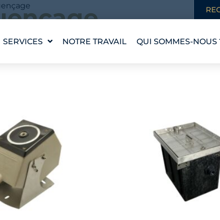
uençage
uençage
RE
SERVICES
NOTRE TRAVAIL
QUI SOMMES-NOUS 
résultats
CONCEPTION D'UNE
NOTRE HISTOIRE
PIÈCE D'EAU
NOS VALEURS
WATERLAB™
RENCONTRER
ASSISTANCE
L'ÉQUIPE
TECHNIQUE ET
PRODUITS
CARRIÈRES