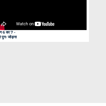
ग 6 का 7 -
े पुनः जोड़ना