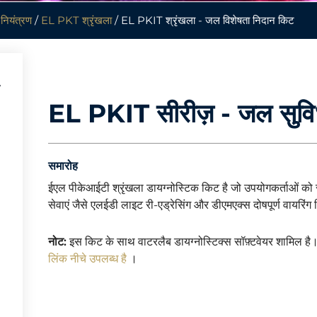
नियंत्रण
/
EL PKT श्रृंखला
/ EL PKIT श्रृंखला - जल विशेषता निदान किट
EL PKIT सीरीज़ - जल सुविध
समारोह
ईएल पीकेआईटी श्रृंखला डायग्नोस्टिक किट है जो उपयोगकर्ताओं को 
सेवाएं जैसे एलईडी लाइट री-एड्रेसिंग और डीएमएक्स दोषपूर्ण वायरिंग
नोट:
इस किट के साथ वाटरलैब डायग्नोस्टिक्स सॉफ़्टवेयर शामिल है।
लिंक नीचे उपलब्ध है
।