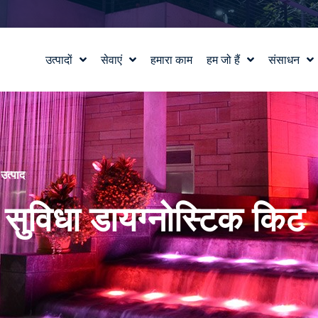
उत्पादों
सेवाएं
हमारा काम
हम जो हैं
संसाधन
जल सुविधा डिजाइन
हमारी कहानी
शिक्षा
वाटरलैब™
हमारे मूल्य
ब्लॉग
उत्पाद और तकनीकी सहायता
टीम से मिलो
समाचार में
करियर
े
उत्पाद
ुविधा डायग्नोस्टिक किट