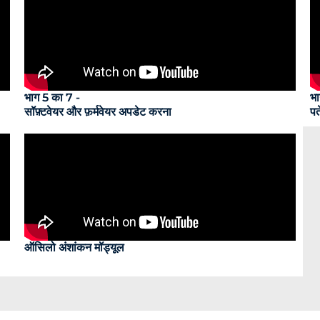
भाग 5 का 7 -
भा
सॉफ़्टवेयर और फ़र्मवेयर अपडेट करना
पत
ऑसिलो अंशांकन मॉड्यूल