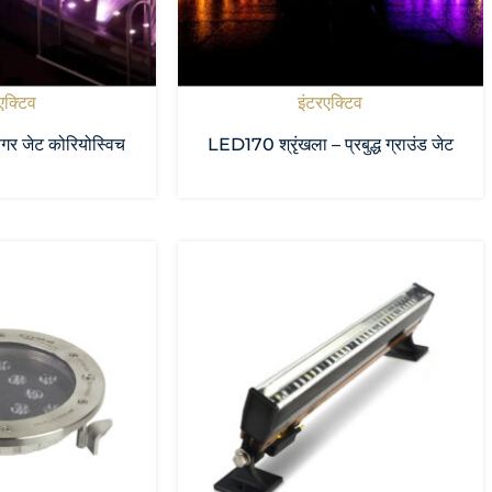
एक्टिव
इंटरएक्टिव
गर जेट कोरियोस्विच
LED170 श्रृंखला – प्रबुद्ध ग्राउंड जेट