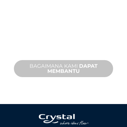
PRODUK DAN
TEKNIS
Kami mendukung Anda dan proyek
fitur air Anda. Kami menawarkan
dukungan produk dengan waktu
penyelesaian yang cepat dengan
layanan di tempat dan jarak jauh yang
tersedia.
BAGAIMANA KAMI
DAPAT
MEMBANTU