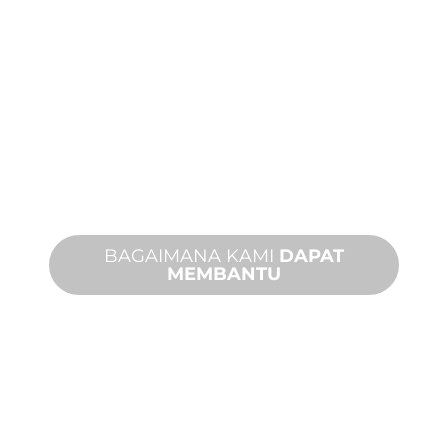
MANUFAKTUR
KHUSUS
Dari konsep hingga komisioning,
inovasi produk baru dan khusus untuk
memenuhi kebutuhan desain dan
kinerja Anda.
BAGAIMANA KAMI
DAPAT
MEMBANTU
DUKUNGAN