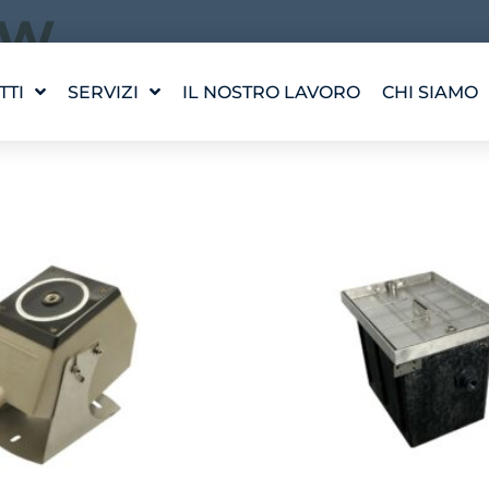
BW
TTI
SERVIZI
IL NOSTRO LAVORO
CHI SIAMO
 risultati
PROGETTAZIONE DI
LA NOSTRA
UN'OPERA D'ACQUA
I NOSTRI 
WATERLAB™
INCONTRA
ASSISTENZA TECNICA E
AI PRODOTTI
CARRIERA