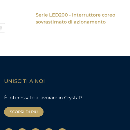
Serie LED200 - Interruttore coreo
sovrastimato di azionamento
UNISCITI A NOI
È interessato a lavorare in Crystal?
SCOPRI DI PIÙ
Y
T
F
L
I
o
w
a
i
n