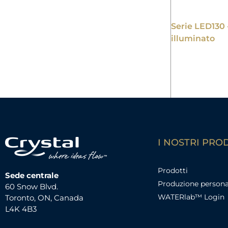
Serie LED130 
illuminato
I NOSTRI PRO
Prodotti
Sede centrale
Produzione persona
60 Snow Blvd.
WATERlab™ Login
Toronto, ON, Canada
L4K 4B3