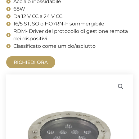
Acciaio inossidabile
68W
Da 12 V CC a 24 V CC
16/5 ST, SO o HO7RN-F sommergibile
RDM- Driver del protocollo di gestione remota
dei dispositivi
Classificato come umido/asciutto
RICHIEDI ORA