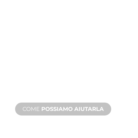
ASSISTENZA
TECNICA E SUI
PRODOTTI
Siamo al fianco di lei e del suo
progetto di giochi d'acqua. Offriamo
assistenza sui prodotti con tempi
rapidi, con servizi disponibili sia in loco
che a distanza.
COME
POSSIAMO AIUTARLA