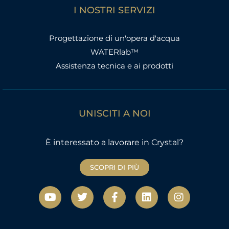
I NOSTRI SERVIZI
Progettazione di un'opera d'acqua
WATERlab™
Assistenza tecnica e ai prodotti
UNISCITI A NOI
È interessato a lavorare in Crystal?
SCOPRI DI PIÙ
Y
T
F
L
I
o
w
a
i
n
u
i
c
n
s
t
t
e
k
t