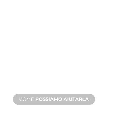
PRODUZIONE
PERSONALIZZATA
Dall'ideazione alla messa in servizio,
innovazioni di prodotto nuove e
personalizzate per soddisfare le sue
esigenze di design e prestazioni.
COME
POSSIAMO AIUTARLA