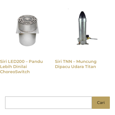
Siri LED200 – Pandu
Siri TNN – Muncung
Lebih Dinilai
Dipacu Udara Titan
ChoreoSwitch
C
Cari
a
r