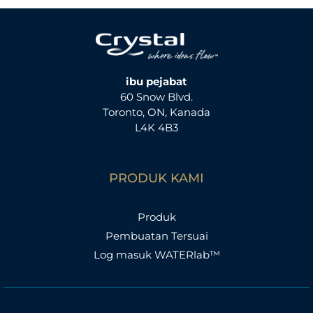
i
u
n
t
ibu pejabat
60 Snow Blvd.
u
Toronto, ON, Kanada
k
L4K 4B3
:
PRODUK KAMI
Produk
Pembuatan Tersuai
Log masuk WATERlab™