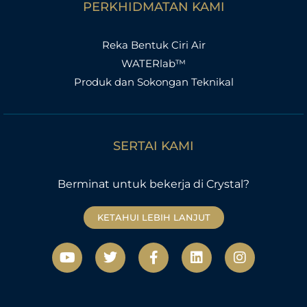
PERKHIDMATAN KAMI
Reka Bentuk Ciri Air
WATERlab™
Produk dan Sokongan Teknikal
SERTAI KAMI
Berminat untuk bekerja di Crystal?
KETAHUI LEBIH LANJUT
Y
T
F
L
I
o
w
a
i
n
u
i
c
n
s
t
t
e
k
t
u
t
b
e
a