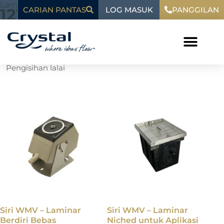
Langkau
kandungan
Laman Utama
»
12VDC
LOG MASUK
12VDC
CARIAN PANTAS
PANGGILAN
ke
kandungan
Menunjukkan kesemua 8 keputusan
Siri WMV – Laminar
Siri WMV – Laminar
Berdiri Bebas
Niched untuk Aplikasi