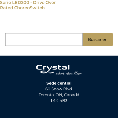
Serie LED200 - Drive Over
Rated ChoreoSwitch
B
Buscar en
u
s
c
a
r
:
Sede central
60 Snow Blvd.
Toronto, ON, Canadá
L4K 4B3