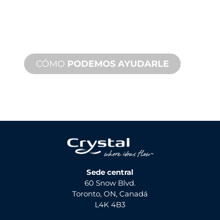
Ofrecemos soporte de producto con
un tiempo de respuesta rápido con
servicios tanto in situ como remotos
disponibles.
CÓMO
PODEMOS AYUDARLE
Sede central
60 Snow Blvd.
Toronto, ON, Canadá
L4K 4B3