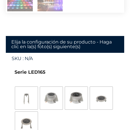
Elija la configuración de su producto - Haga
clic en la(s) foto(s) siguiente(s)
SKU :
N/A
Serie LED165