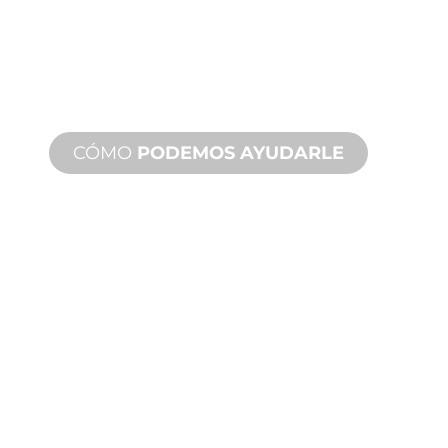
Desde el concepto hasta la puesta en
marcha, innovaciones de productos
nuevos y personalizados para
satisfacer sus necesidades de diseño y
rendimiento.
CÓMO
PODEMOS AYUDARLE
ASISTENCIA
TÉCNICA
Y SOBRE
PRODUCTOS
Le respaldamos a usted y a su
proyecto de fuente de agua.