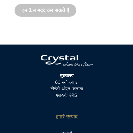
हम कैसे
मदद कर सकते हैं
मुख्यालय
60 स्नो ब्लाव्ड.
टोरंटो, ओएन, कनाडा
एल4के 4बी3
हमारे उत्पाद