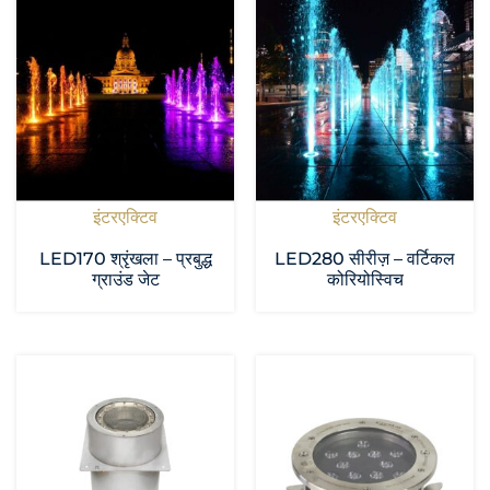
इंटरएक्टिव
इंटरएक्टिव
LED170 श्रृंखला – प्रबुद्ध
LED280 सीरीज़ – वर्टिकल
ग्राउंड जेट
कोरियोस्विच