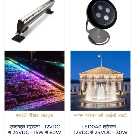
एलईडी रैखिक लाइट्स
मध्यम शक्ति वाली एलईडी लाइटें
एलएनएल श्रृंखला – 12VDC
LED040 श्रृंखला –
से 24VDC – 15W से 60W
12VDC से 24VDC – 30W