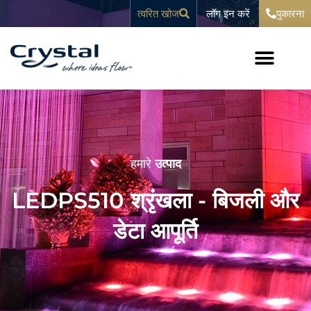
सामग्री
पर जाएं
लॉग इन करें
त्वरित खोज
पुकारना
पर
जाएं
हमारे
उत्पाद
LEDPS510 श्रृंखला - बिजली और
डेटा आपूर्ति