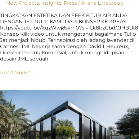
New Projects
,
Insights
,
Press
/
Ariana L'Heureux
TINGKATKAN ESTETIKA DAN EFEK FITUR AIR ANDA
DENGAN JET TULIP KAMI. DARI KONSEP KE KREASI
https://youtu.be/XqzWwj8svm0?si=ILk8bzGbdCJHBLk8
Konsep Klik video untuk mengetahui bagaimana Tulip
Jet menjadi hidup. Terinspirasi oleh ladang lavender di
Cannes, JML bekerja sama dengan David L'Heureux,
Direktur Produk Komersial, untuk menghidupkan
desain JML, sebuah
Read More "
Memenuhi
Kebutuhan
Lanskap
di
Asia
Tenggara
Melalui
Fitur