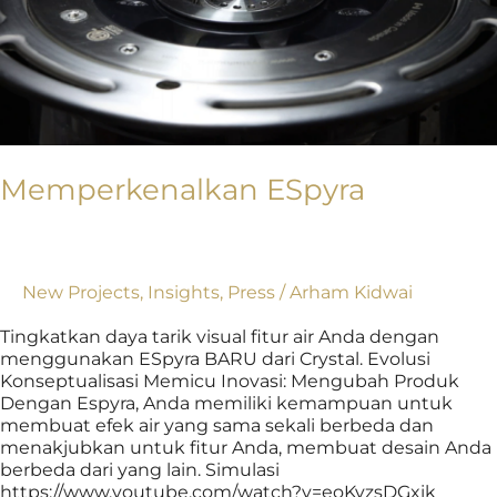
Memperkenalkan ESpyra
New Projects
,
Insights
,
Press
/
Arham Kidwai
Tingkatkan daya tarik visual fitur air Anda dengan
menggunakan ESpyra BARU dari Crystal. Evolusi
Konseptualisasi Memicu Inovasi: Mengubah Produk
Dengan Espyra, Anda memiliki kemampuan untuk
membuat efek air yang sama sekali berbeda dan
menakjubkan untuk fitur Anda, membuat desain Anda
berbeda dari yang lain. Simulasi
https://www.youtube.com/watch?v=eoKvzsDGxik