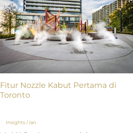
Pertama
di
Toronto
Fitur Nozzle Kabut Pertama di
Toronto
Insights
/
ian