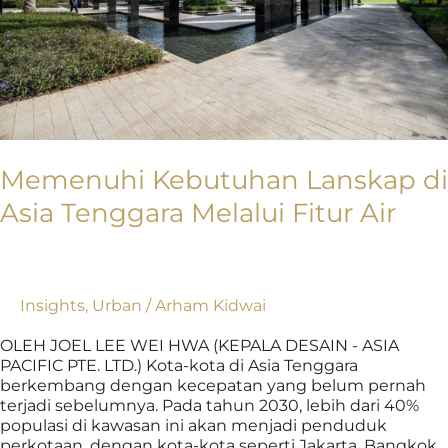
Air
Memenuhi Kebutuhan Lanskap di
Asia Tenggara Melalui Fitur Air
Insights
,
Urban
/
Arham Kidwai
OLEH JOEL LEE WEI HWA (KEPALA DESAIN - ASIA
PACIFIC PTE. LTD.) Kota-kota di Asia Tenggara
berkembang dengan kecepatan yang belum pernah
terjadi sebelumnya. Pada tahun 2030, lebih dari 40%
populasi di kawasan ini akan menjadi penduduk
perkotaan, dengan kota-kota seperti Jakarta, Bangkok,