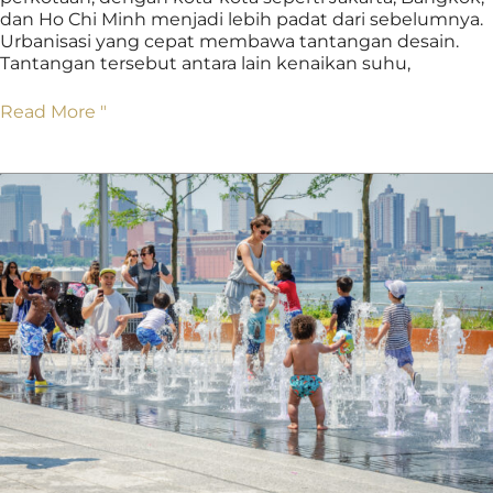
dan Ho Chi Minh menjadi lebih padat dari sebelumnya.
Urbanisasi yang cepat membawa tantangan desain.
Tantangan tersebut antara lain kenaikan suhu,
Read More "
Pertempuran
Melawan
Panasnya
Udara
Perkotaan