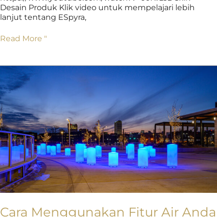
Desain Produk Klik video untuk mempelajari lebih
lanjut tentang ESpyra,
Read More "
Cara
Menggunakan
Fitur
Air
Anda
di
Musim
Dingin
Cara Menggunakan Fitur Air Anda