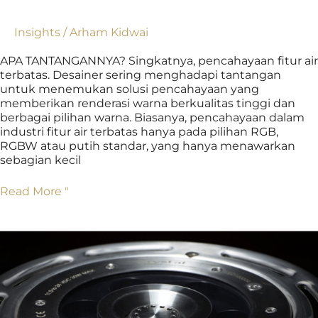
Insights
/
Arham Kidwai
APA TANTANGANNYA? Singkatnya, pencahayaan fitur air
terbatas. Desainer sering menghadapi tantangan
untuk menemukan solusi pencahayaan yang
memberikan renderasi warna berkualitas tinggi dan
berbagai pilihan warna. Biasanya, pencahayaan dalam
industri fitur air terbatas hanya pada pilihan RGB,
RGBW atau putih standar, yang hanya menawarkan
sebagian kecil
Read More "
Memperkenalkan
ESpyra