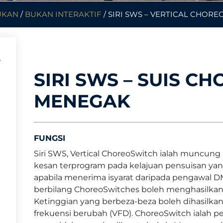
UKAN
/
BUKAN INTERAKTIF
/ SIRI SWS – VERTICAL CHOR
SIRI SWS – SUIS C
MENEGAK
FUNGSI
Siri SWS, Vertical ChoreoSwitch ialah muncun
kesan terprogram pada kelajuan pensuisan yang 
apabila menerima isyarat daripada pengawal
berbilang ChoreoSwitches boleh menghasilkan p
Ketinggian yang berbeza-beza boleh dihasi
frekuensi berubah (VFD). ChoreoSwitch ialah 