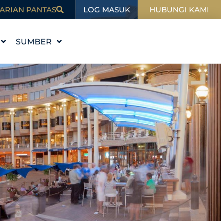
LOG MASUK
ARIAN PANTAS
HUBUNGI KAMI
SUMBER
I
PENDIDIKAN
BLOG
SUKAN
DALAM BERITA