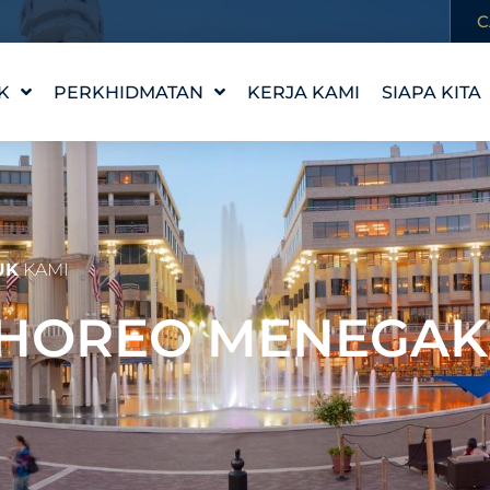
C
K
PERKHIDMATAN
KERJA KAMI
SIAPA KITA
REKA BENTUK CIRI AIR
KISAH KAM
WATERLAB™
NILAI KAMI
PRODUK DAN
TEMUI PA
SOKONGAN TEKNIKAL
KERJAYA
UK
KAMI
S CHOREO MENEGAK