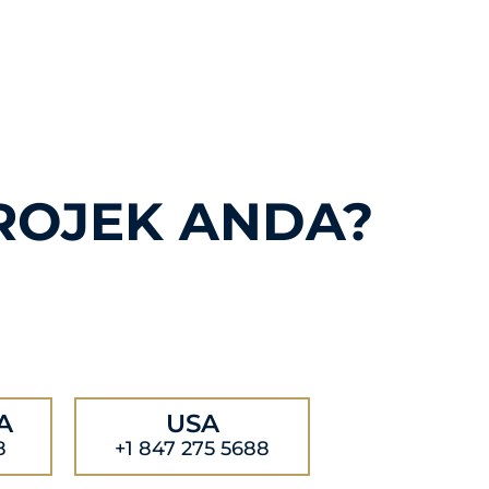
ROJEK ANDA?
A
USA
8
+1 847 275 5688