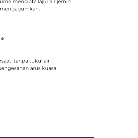
me mencipta lajur air jernih
g mengagumkan.
ik
saat, tanpa tukul air
pengesahan arus kuasa