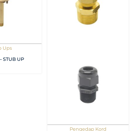
b Ups
 – STUB UP
Pengedap Kord