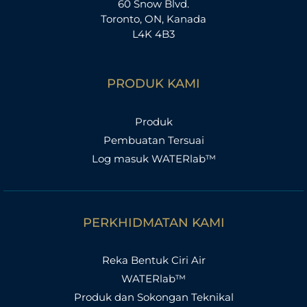
60 Snow Blvd.
u
Toronto, ON, Kanada
k
L4K 4B3
:
PRODUK KAMI
Produk
Pembuatan Tersuai
Log masuk WATERlab™
PERKHIDMATAN KAMI
Reka Bentuk Ciri Air
WATERlab™
Produk dan Sokongan Teknikal