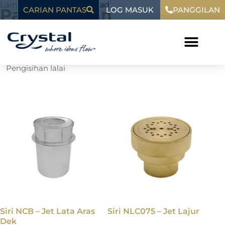
Langkau
kandungan
Laman Utama
»
Splash Pad
LOG MASUK
Pad Percikan
CARIAN PANTAS
PANGGILAN
ke
kandungan
Menunjukkan kesemua 19 keputusan
Siri NCB – Jet Lata Aras
Siri NLC075 – Jet Lajur
Dek