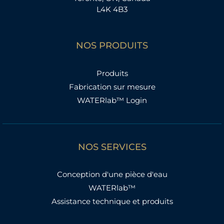
e
L4K 4B3
d
e
NOS PRODUITS
:
Produits
Fabrication sur mesure
WATERlab™ Login
NOS SERVICES
Conception d'une pièce d'eau
WATERlab™
Assistance technique et produits