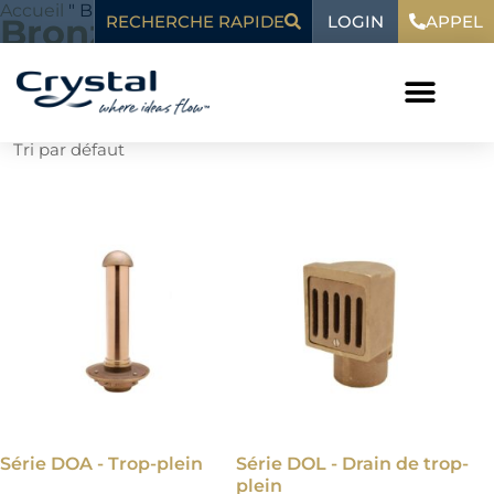
Skip
content
Accueil
"
Bronze
LOGIN
Bronze
RECHERCHE RAPIDE
APPEL
to
content
Afficher les 48 résultats
Série DOA - Trop-plein
Série DOL - Drain de trop-
plein