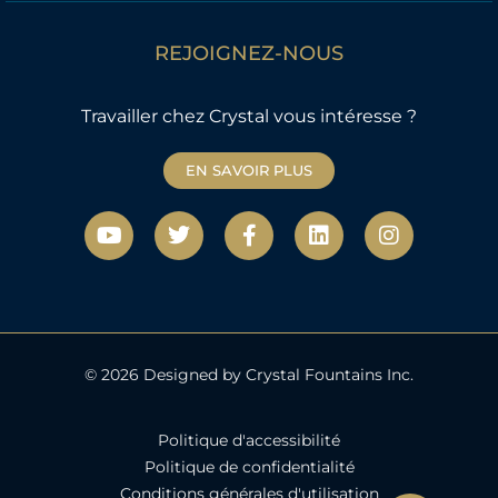
REJOIGNEZ-NOUS
Travailler chez Crystal vous intéresse ?
EN SAVOIR PLUS
Y
T
F
L
I
o
w
a
i
n
u
i
c
n
s
t
t
e
k
t
u
t
b
e
a
b
e
o
d
g
e
r
o
i
r
k
n
a
© 2026 Designed by Crystal Fountains Inc.
-
m
f
Politique d'accessibilité
Politique de confidentialité
Conditions générales d'utilisation